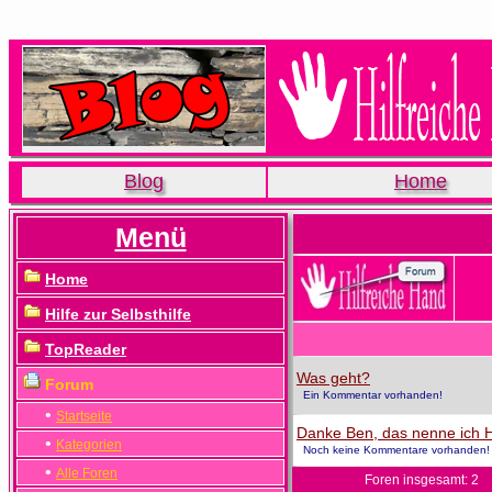
Blog
Home
Menü
Home
Hilfe zur Selbsthilfe
TopReader
Was geht?
Forum
Ein Kommentar vorhanden!
•
Startseite
Danke Ben, das nenne ich Hi
•
Kategorien
Noch keine Kommentare vorhanden!
•
Alle Foren
Foren insgesamt: 2