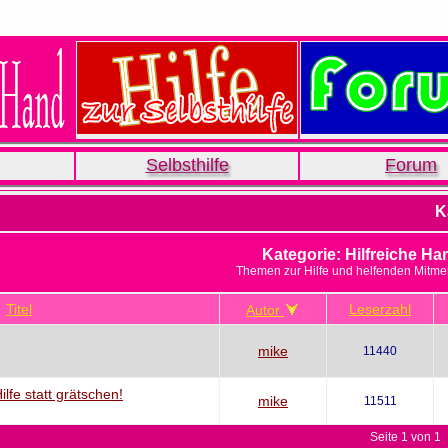
Selbsthilfe
Forum
K
Kategorie: Hilfreiche Ha
Themen zur Hilfe und helfenden Mitm
Titel
Leserzahl
Autor
mike
11440
lfe statt grätschen!
mike
11511
Seite 1 von 1