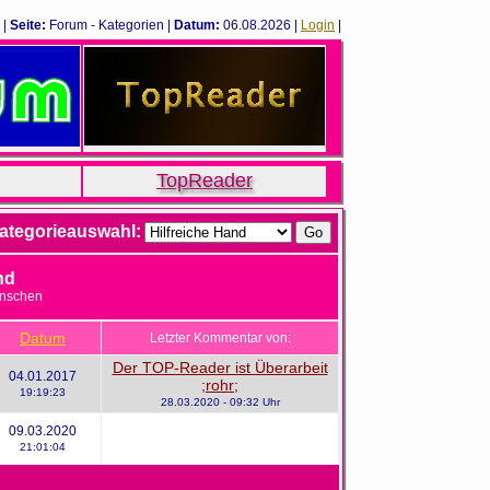
|
Seite:
Forum - Kategorien |
Datum:
06.08.2026 |
Login
|
TopReader
ategorieauswahl:
nd
enschen
Datum
Letzter Kommentar von:
Der TOP-Reader ist Überarbeit
04.01.2017
;rohr;
19:19:23
28.03.2020 - 09:32 Uhr
09.03.2020
21:01:04