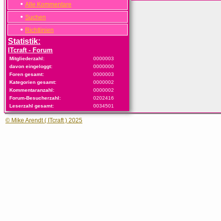
•
Alle Kommentare
•
Suchen
•
Richtlinien
Statistik:
ITcraft - Forum
Mitgliederzahl:
0000003
davon eingeloggt:
0000000
Foren gesamt:
0000003
Kategorien gesamt:
0000002
Kommentaranzahl:
0000002
Forum-Besucherzahl:
0202416
Leserzahl gesamt:
0034501
© Mike Arendt ( ITcraft ) 2025